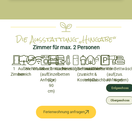
Die Ausstattung „Hingabe“
Zimmer für max. 2 Personen
1
Außen­
Nichtraucher
WLAN
Waschmaschine
2
Küche
Heizung
Kühlschrank
Bettwäsche
Haustiere
Toilette
Parken
Fön
Bettwäsc
Zimmer
bereich
(auf
Einzelbetten
(zus.
nicht
&
(auf
(zus.
Anfrage)
(2 x
Kosten)
erlaubt
Duschbad
Anfrage)
Kosten)
90
Erdgeschoss
cm)
Obergeschoss
Ferienwohnung anfragen