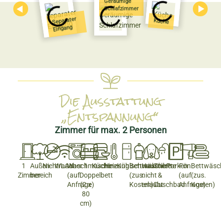
Geräumige
Schlafzimmer
Separater
Küche
Eingang
Die Ausstattung
„Entspannung“
Zimmer für max. 2 Personen
1
Außen­
Nichtraucher
WLAN
Waschmaschine
1
Küche
Heizung
Kühlschrank
Bettwäsche
Haustiere
Toilette
Parken
Fön
Bettwäsc
Zimmer
bereich
(auf
Doppelbett
(zus.
nicht
&
(auf
(zus.
Anfrage)
(2 x
Kosten)
erlaubt
Duschbad
Anfrage)
Kosten)
80
cm)