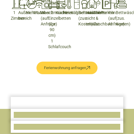
1
Außen­
Nichtraucher
WLAN
Waschmaschine
2
Küche
Heizung
Kühlschrank
Bettwäsche
Haustiere
Toilette
Parken
Fön
Bettwäsc
Zimmer
bereich
(auf
Einzelbetten
(zus.
nicht
&
(auf
(zus.
Anfrage)
(2 x
Kosten)
erlaubt
Duschbad
Anfrage)
Kosten)
90
cm)
1
Schlafcouch
Ferienwohnung anfragen