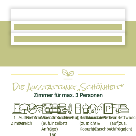
Die Ausstattung „Schönheit“
Zimmer für max. 3 Personen
1
Außen­
Nichtraucher
WLAN
Waschmaschine
2
Küche
Heizung
Kühlschrank
Bettwäsche
Haustiere
Toilette
Parken
Fön
Bettwäsc
Zimmer
bereich
(auf
Einzelbett
(zus.
nicht
&
(auf
(zus.
Anfrage)
(1 x
Kosten)
erlaubt
Duschbad
Anfrage)
Kosten)
160