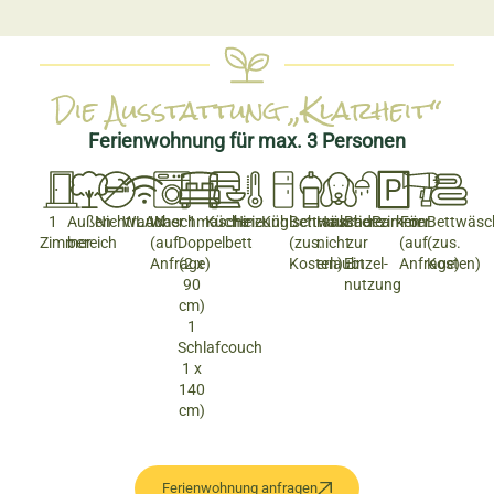
Die Ausstattung „Klarheit“
Ferienwohnung für max. 3 Personen
1
Außen­
Nichtraucher
WLAN
Waschmaschine
1
Küche
Heizung
Kühlschrank
Bettwäsche
Haustiere
Badezimmer
Parken
Fön
Bettwäsc
Zimmer
bereich
(auf
Doppelbett
(zus.
nicht
zur
(auf
(zus.
Anfrage)
(2 x
Kosten)
erlaubt
Einzel­
Anfrage)
Kosten)
90
nutzung
cm)
1
Schlafcouch
1 x
140
cm)
Ferienwohnung anfragen